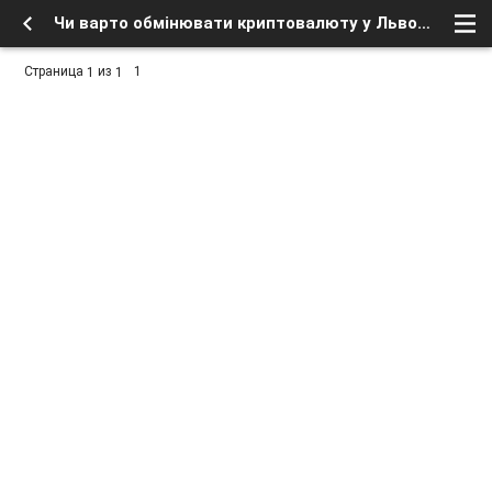
Чи варто обмінювати криптовалюту у Львові через обмінник? - Заработок в интернете, бесплатное в сети - Вопросы нуждающиеся в ответе... - Форум о спутниковом тв и интернете
Страница
из
1
1
1