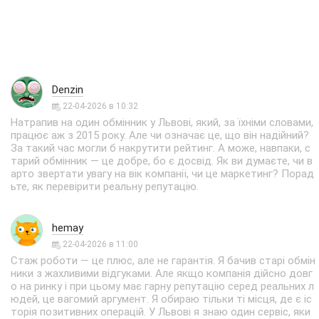
Denzin
22-04-2026 в 10:32
Натрапив на один обмінник у Львові, який, за їхніми словами,
працює аж з 2015 року. Але чи означає це, що він надійний?
За такий час могли б накрутити рейтинг. А може, навпаки, с
тарий обмінник — це добре, бо є досвід. Як ви думаєте, чи в
арто звертати увагу на вік компанії, чи це маркетинг? Порад
ьте, як перевірити реальну репутацію.
hemay
22-04-2026 в 11:00
Стаж роботи — це плюс, але не гарантія. Я бачив старі обмін
ники з жахливими відгуками. Але якщо компанія дійсно довг
о на ринку і при цьому має гарну репутацію серед реальних л
юдей, це вагомий аргумент. Я обираю тільки ті місця, де є іс
торія позитивних операцій. У Львові я знаю один сервіс, яки