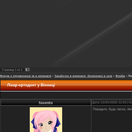
1
Страница
1
из
1
Форум о спутниковом тв и интернете
»
Заработок в интернете, бесплатное в сети
»
Флейм
»
Лі
Лікар-ортодонт у Вінниці
Kasandra
Дата: 13-05-2026, 11:34 |
Порадьте, будь ласка, ліка