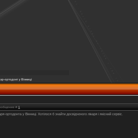
кар-ортодонт у Вінниці
 Сообщение #
1
ря-ортодонта у Вінниці. Хотілося б знайти досвідченого лікаря і якісний сервіс.