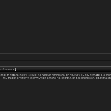
 Сообщение #
2
ошим ортодонтом у Вінниці, бо планую вирівнювання прикусу, і можу сказати, що зараз є
 там можна отримати консультацію ортодонта, нормально все пояснюють і підбирають 