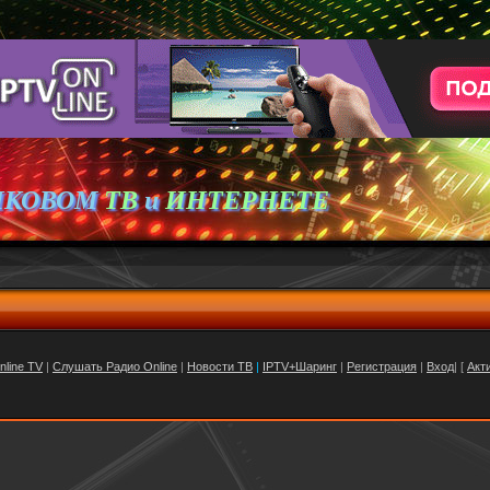
ИКОВОМ
ТВ
и
ИНТЕРНЕТЕ
nline TV
|
Слушать Радио Online
|
Новости ТВ
|
IPTV+Шаринг
|
Регистрация
|
Вход
| [
Акт