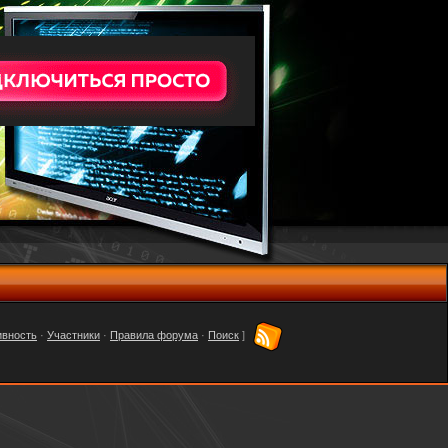
ивность
·
Участники
·
Правила форума
·
Поиск
]