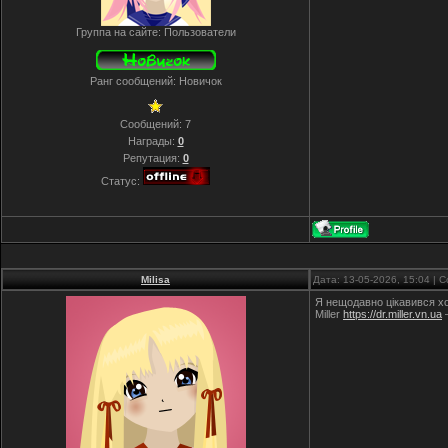
Группа на сайте: Пользователи
Ранг сообщений: Новичок
Сообщений:
7
Награды:
0
Репутация:
0
Статус:
Milisa
Дата: 13-05-2026, 15:04 |
Я нещодавно цікавився хор
Miller
https://dr.miller.vn.ua
—