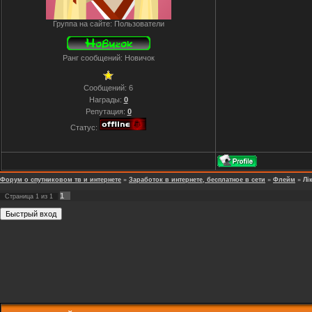
Группа на сайте: Пользователи
Ранг сообщений: Новичок
Сообщений:
6
Награды:
0
Репутация:
0
Статус:
Форум о спутниковом тв и интернете
»
Заработок в интернете, бесплатное в сети
»
Флейм
»
Лі
1
Страница
1
из
1