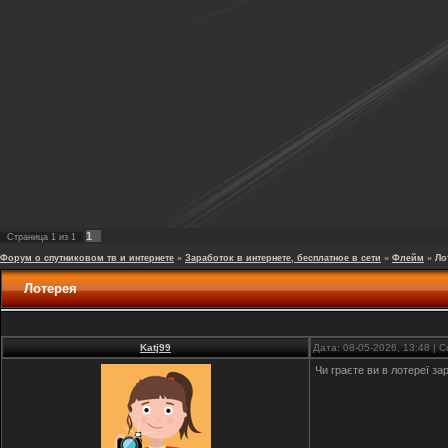
1
Страница
1
из
1
Форум о спутниковом тв и интернете
»
Заработок в интернете, бесплатное в сети
»
Флейм
»
Ло
Лотерея
Katj99
Дата: 08-05-2026, 13:48 |
Чи граєте ви в лотереї з