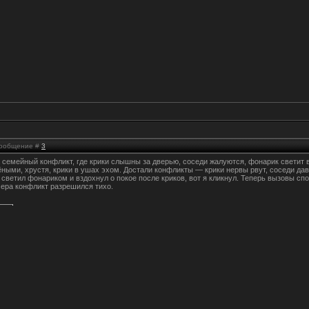
 Сообщение #
3
 семейный конфликт, где крики слышны за дверью, соседи жалуются, фонарик светит 
ными, хрустя, крики в ушах эхом. Достали конфликты — крики нервы рвут, соседи да
светил фонариком и вздохнул о покое после криков, вот я кликнул. Теперь вызовы сп
чера конфликт разрешился тихо.