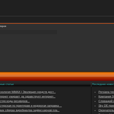
терея
ные статьи
Последние новос
хнология WiMAX | Эволюция средств дост...
Persiana те
ернет умирает, да здравствует интернет...
Компания Sp
стер-коды ресиверов...
Словацкий о
терская по принтерам и недорогая заправка ...
Sky DE при
ких сферах виробництва задіяні харчові пла...
Окончатель