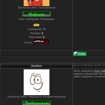
Группа на сайте: Пользователи
Ранг сообщений: Помощники
Сообщений:
40
Награды:
0
Репутация:
0
Статус:
Savi4eva
Дата: 12-05-2026, 20:56 |
Мене зацікавила
Лото Трі
відкриту інформацію про 
давно працюють та виклик
Группа на сайте: Покупатель интернет-магазина