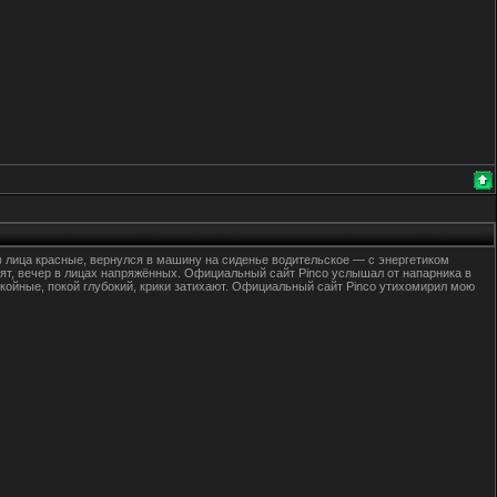
в лица красные, вернулся в машину на сиденье водительское — с энергетиком
вят, вечер в лицах напряжённых. Официальный сайт Pinco услышал от напарника в
окойные, покой глубокий, крики затихают. Официальный сайт Pinco утихомирил мою