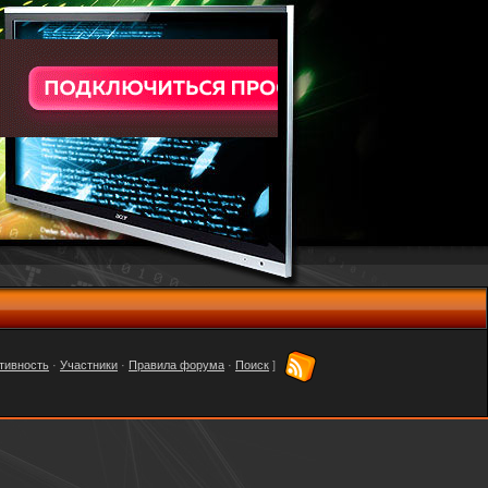
тивность
·
Участники
·
Правила форума
·
Поиск
]