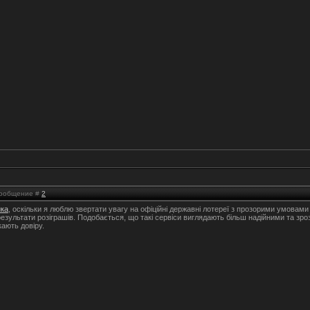
 Сообщение #
2
йка
, оскільки я люблю звертати увагу на офіційні державні лотереї з прозорими умовам
результати розіграшів. Подобається, що такі сервіси виглядають більш надійними та зро
ають довіру.