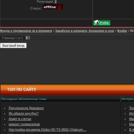
Репутация:
0
Статус:
Форум о спутниковом тв и интернете
»
Заработок в интернете, бесплатное в сети
»
Флейм
»
Ло
1
Страница
1
из
1
ТОП ПО САЙТУ
Последние обновленные темы
Интерес
Рекуператор Домовент
Те
Як обрати ноутбук?
Инт
Азарт в слотах
Ма
ремонт телевизоров
Мас
Настройка ресивера Globo HD TS 9600 (Opticum ...
В я