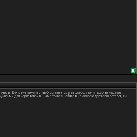
и участі. Для мене важливо, щоб організатор мав хорошу репутацію та надавав
зумілими для користувачів. Саме тому я найчастіше обираю державні лотереї, які