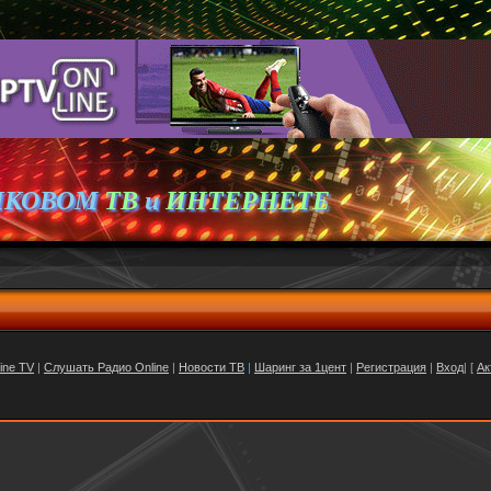
ИКОВОМ
ТВ
и
ИНТЕРНЕТЕ
ine TV
|
Слушать Радио Online
|
Новости ТВ
|
Шаринг за 1цент
|
Регистрация
|
Вход
| [
Ак