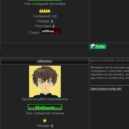
Ранг сообщений: Всезнайка
Сообщений:
118
Награды:
0
Репутация:
0
Статус:
robkortney
Дата: 14-05-2026, 15:16 |
Вечером после вызова на
холодным и чипсами солё
машине после вызова, он 
досталость полностью, в
https://pinco-guide.cfd/
Группа на сайте: Пользователи
Ранг сообщений: Новичок
Награды:
0