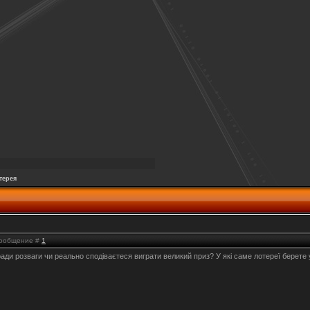
терея
 Сообщение #
1
аради розваги чи реально сподіваєтеся виграти великий приз? У які саме лотереї берете