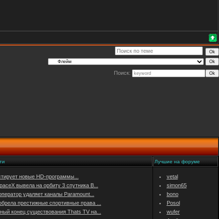
Поиск:
ти
Лучшие на форуме
стирует новые HD-программы...
vetal
aceX вывела на орбиту 3 спутника B...
simon65
ператор удаляет каналы Paramount...
bono
обрела престижные спортивные права ...
Posol
ный конец существования Thats TV на...
wufer