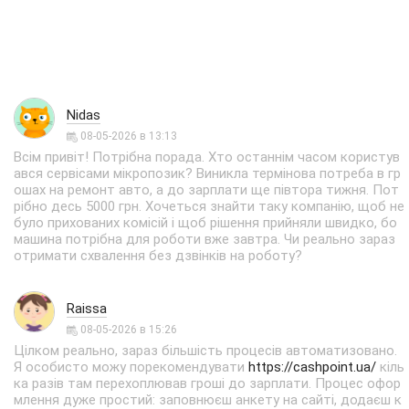
Nidas
08-05-2026 в 13:13
Всім привіт! Потрібна порада. Хто останнім часом користув
ався сервісами мікропозик? Виникла термінова потреба в гр
ошах на ремонт авто, а до зарплати ще півтора тижня. Пот
рібно десь 5000 грн. Хочеться знайти таку компанію, щоб не
було прихованих комісій і щоб рішення прийняли швидко, бо
машина потрібна для роботи вже завтра. Чи реально зараз
отримати схвалення без дзвінків на роботу?
Raissa
08-05-2026 в 15:26
Цілком реально, зараз більшість процесів автоматизовано.
Я особисто можу порекомендувати
https://cashpoint.ua/
кіль
ка разів там перехоплював гроші до зарплати. Процес офор
млення дуже простий: заповнюєш анкету на сайті, додаєш к