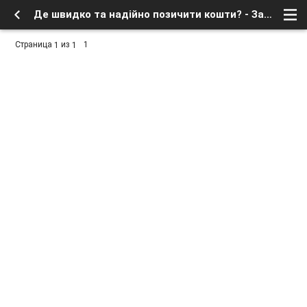
Де швидко та надійно позичити кошти? - Заработок в интернете, бесплатное в сети - Флейм - Форум о спутниковом тв и интернете
Страница
из
1
1
1