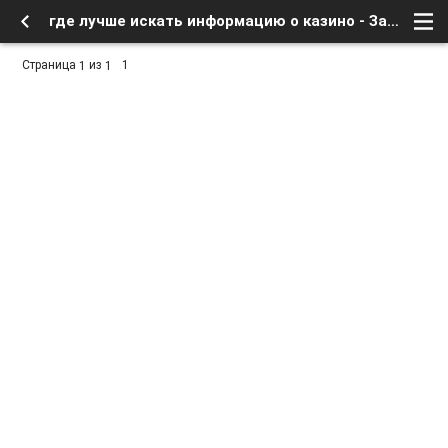
где лучше искать информацию о казино - Заработок в интернете, бесплатное в сети - Курилка - интересное в сети - Форум о спутниковом тв и интернете
Страница
из
1
1
1