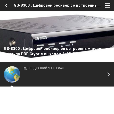
GS-8300 . Цифровой ресивер со встроенным модуле
GS-8300 . Цифровой ресивер со встроенным модулем
доступа DRE Crypt c выходом S/PDIF
СЛЕДУЮЩИЙ МАТЕРИАЛ