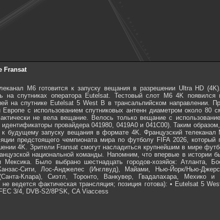
 Fransat
леканал M6 готовится к запуску вещания в разрешении Ultra HD (4K)
 на спутниках оператора Eutelsat. Тестовый слот M6 ​​4K появился 
ией на спутнике Eutelsat 5 West B в трансальпийском направлении. П
 Европе с использованием спутниковых антенн диаметром около 80 с
 фактически не вела вещание. Велось только вещание с использован
, идентификаторы провайдера 041980, 0419A0 и 041C00). Таким образом, 
 ​​к будущему запуску вещания в формате 4K. Французский телеканал 
яции предстоящего чемпионата мира по футболу FIFA 2026, который 
шении 4K. Зрители Fransat смогут насладиться крупнейшим в мире фут
анцузской национальной команды. Напомним, что впервые в истории б
 Мексика. Было выбрано шестнадцать городов-хозяйок: Атланта, Бо
 Канзас-Сити, Лос-Анджелес (Инглвуд), Майами, Нью-Йорк/Нью-Джер
(Санта-Клара), Сиэтл, Торонто, Ванкувер, Гвадалахара, Мехико и 
не ведется фактическая трансляция; позиция готова): • Eutelsat 5 West
 FEC 3/4, DVB-S2/8PSK, CA Viaccess