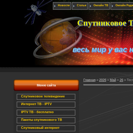
Новости
Статьи
Онлайн ТВ
Онлайн Рад
Спутниковое Т
весь мир у вас 
Главная
»
2026
»
Май
»
26
» Тест
Меню сайта
Спутниковое телевидение
Интернет ТВ - IPTV
IPTV ТВ - бесплатно
Пакеты спутникового ТВ
Спутниковый интернет