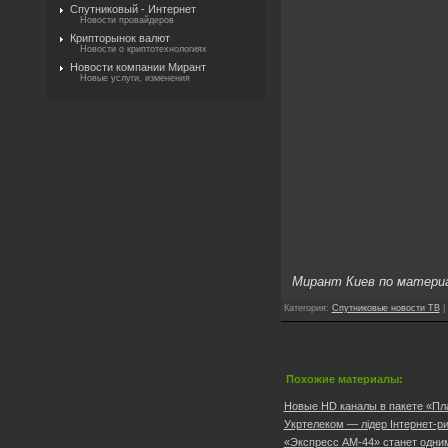
Спутниковый - Интернет
Новости провайдеров
Крипторынок валют
Новости о криптотехнологиях
Новости компании Мирант
Новые услуги, изменения
Мирант Киев по матери
Категория
:
Спутниковые новости ТВ
|
Похожие материалы:
Новые HD каналы в пакете «Пл
Укртелеком — лідер Інтернет-ри
«Экспресс АМ-44» станет одним