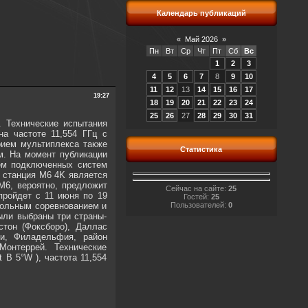
Календарь публикаций
«
Май 2026
»
Пн
Вт
Ср
Чт
Пт
Сб
Вс
1
2
3
4
5
6
7
8
9
10
11
12
13
14
15
16
17
19:27
18
19
20
21
22
23
24
25
26
27
28
29
30
31
. Технические испытания
на частоте 11,554 ГГц с
рием мультиплекса также
Статистика
м. На момент публикации
ием подключенных систем
станция M6 ​​4K является
M6, вероятно, предложит
Сейчас на сайте:
25
пройдет с 11 июня по 19
Гостей:
25
больным соревнованием и
Пользователей:
0
ыли выбраны три страны-
стон (Фоксборо), Даллас
си, Филадельфия, район
Монтеррей. Технические
 B 5°W ), частота 11,554