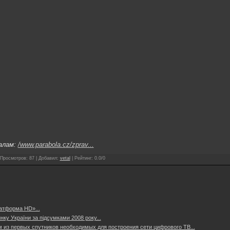
алам:
/www.parabola.cz/zprav...
Просмотров
:
87
|
Добавил
:
vetal
|
Рейтинг
:
0.0
/
0
атформа HD»...
нку України за підсумками 2008 року...
 из первых спутников необходимых для построения сети цифрового TB...