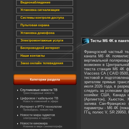
Видеонаблюдение
Установка сигнализации
Системы контроля доступа
Пультовая охрана
Установка домофона
Тесты M6 4K в пакете
Электромонтажные услуги
Беспроводной интернет
Французский частный те
канала M6 4K появились
Наши контакты
вертикальной поляризац
Заказ онлайн телевидения
возможен в Центральной
текста станция M6 ​​4K
Viaccess CA ( CAID 0500
тестовой и подготовлена
Категории раздела
зрителям прямые трансл
июля 2026 года, в разре
Спутниковые новости ТВ
следить за успехами фр
Транспондерные новости.
хозяйки: США, Канада и
Цифровое / кабельное ТВ
(Арлингтон), Хьюстон,
Новости изменений в эфире
залива Сан-Франциско 
Интернет и IPTV технологии
параметры - M6 4K (пока 
Провайдеры, новшества
ГГц, полюс V, SR 29950,
Новости мира гаджетов
электроника и гаджеты
Новости киномира
Новинки в мире синематографа