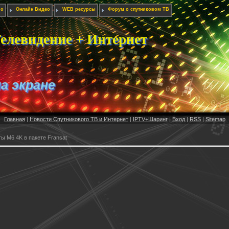
ио
Онлайн Видео
WEB ресурсы
Форум о спутниковом ТВ
елевидение + Интернет
на экране
Главная
|
Новости Спутникового ТВ и Интернет
|
IPTV+Шаринг
|
Вход
|
RSS
|
Sitemap
ы M6 4K в пакете Fransat