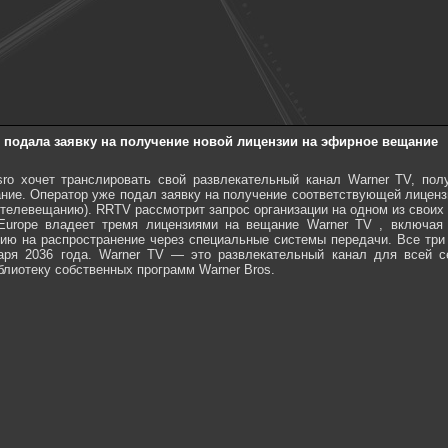
 подала заявку на получение новой лицензии на эфирное вещание
ro хочет транслировать свой развлекательный канал Warner TV, по
ние. Оператор уже подал заявку на получение соответствующей лиценз
 телевещанию). RRTV рассмотрит запрос организации на одном из свои
urope владеет тремя лицензиями на вещание Warner TV , включая 
зию на распространение через специальные системы передачи. Все три
аря 2036 года. Warner TV — это развлекательный канал для всей с
лиотеку собственных программ Warner Bros.