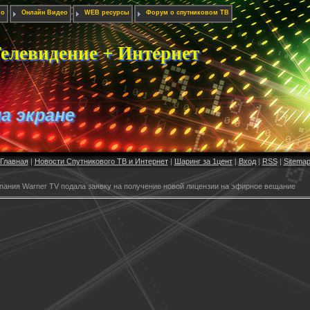
ио
Онлайн Видео
WEB ресурсы
Форум о спутниковом ТВ
елевидение + Интернет
на экране
Главная
|
Новости Спутникового ТВ и Интернет
|
Шаринг за 1цент
|
Вход
|
RSS
|
Sitema
пания Warner TV подала заявку на получение новой лицензии на эфирное вещание