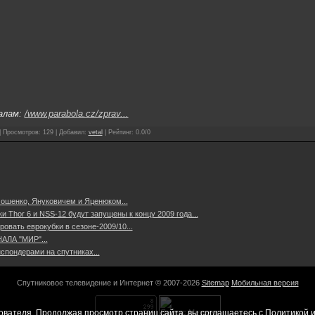
алам:
/www.parabola.cz/zprav...
|
Просмотров
:
129
|
Добавил
:
vetal
|
Рейтинг
:
0.0
/
0
ошенко, Януковичем и Яценюком...
 Thor 6 и NSS-12 будут запущены к концу 2009 года...
овать еврокубки в сезоне-2009/10...
ЛА "МИР"...
спондерами на спутниках...
Спутниковое телевидение и Интернет © 2007-2026
Sitemap
Мобильная версия
ователя. Продолжая просмотр страниц сайта, вы соглашаетесь с
Политикой и