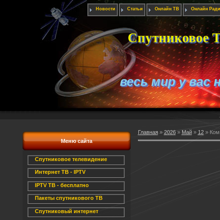
Новости
Статьи
Онлайн ТВ
Онлайн Рад
Спутниковое Т
весь мир у вас 
Главная
»
2026
»
Май
»
12
» Ком
Меню сайта
Спутниковое телевидение
Интернет ТВ - IPTV
IPTV ТВ - бесплатно
Пакеты спутникового ТВ
Спутниковый интернет