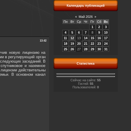
Календарь публикаций
«
Май 2026
»
Пн
Вт
Ср
Чт
Пт
Сб
Вс
1
2
3
4
5
6
7
8
9
10
11
12
13
14
15
16
17
13:42
18
19
20
21
22
23
24
25
26
27
28
29
30
31
лучив новую лицензию на
ии в регулирующий орган
х следующих заседаний. В
Статистика
спутниковое и наземное
 лицензии действительны
емьи. В основном канал
Сейчас на сайте:
55
Гостей:
55
Пользователей:
0