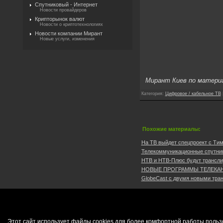
Спутниковый - Интернет
Новости провайдеров
Крипторынок валют
Новости о криптотехнологиях
Новости компании Мирант
Новые услуги, изменения
Мирант Киев по матери
Категория
:
Цифровое / кабельное ТВ
Похожие материалы:
На ТВ выйдет спецпроект с Тим
Телекоммуникационные спутники
НТВ и НТВ-Плюс будут транслир
НОВЫЕ ПРОГРАММЫ ТЕЛЕКАНА
GlobeCast с двумя новыми тран
Этот сайт использует файлы cookies для более комфортной работы польз