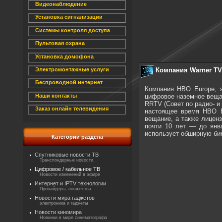
Видеонаблюдение
Установка сигнализации
Системы контроля доступа
Пультовая охрана
Установка домофона
Компания Warner TV
Электромонтажные услуги
Беспроводной интернет
Компания HBO Europe, s
цифровое наземное веща
Наши контакты
RRTV (Совет по радио- и
Заказ онлайн телевидения
настоящее время HBO E
вещание, а также лицен
почти 10 лет — до янв
использует обширную биб
Категории раздела
Спутниковые новости ТВ
Транспондерные новости.
Цифровое / кабельное ТВ
Новости изменений в эфире
Интернет и IPTV технологии
Провайдеры, новшества
Новости мира гаджетов
электроника и гаджеты
Новости киномира
Новинки в мире синематографа