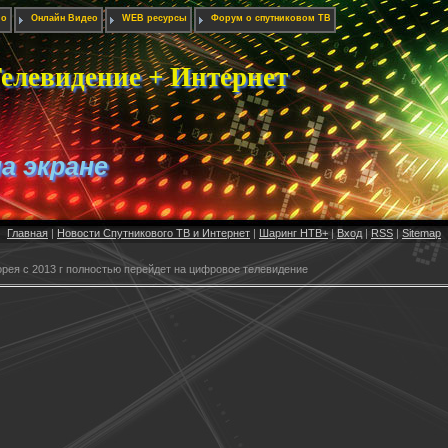
ио
Онлайн Видео
WEB ресурсы
Форум о спутниковом ТВ
елевидение + Интернет
на экране
Главная
|
Новости Спутникового ТВ и Интернет
|
Шаринг НТВ+
|
Вход
|
RSS
|
Sitemap
рея с 2013 г полностью перейдет на цифровое телевидение