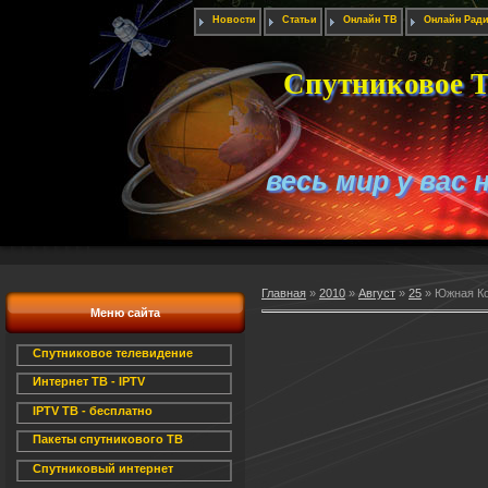
Новости
Статьи
Онлайн ТВ
Онлайн Рад
Спутниковое Т
весь мир у вас 
Главная
»
2010
»
Август
»
25
» Южная Ко
Меню сайта
Спутниковое телевидение
Интернет ТВ - IPTV
IPTV ТВ - бесплатно
Пакеты спутникового ТВ
Спутниковый интернет