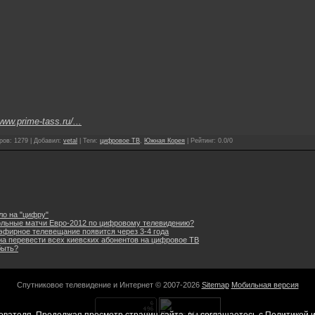
ww.prime-tass.ru/...
ров
:
1279
|
Добавил
:
vetal
|
Теги
:
цифровое ТВ
,
Южная Корея
|
Рейтинг
:
0.0
/
0
о на "цифру"
ольные матчи Евро-2012 по цифровому телевидению?
эфирное телевещание появится через 3-4 года
на перевести всех киевских абонентов на цифровое ТВ
быть?
Спутниковое телевидение и Интернет © 2007-2026
Sitemap
Мобильная версия
ователя. Продолжая просмотр страниц сайта, вы соглашаетесь с
Политикой и