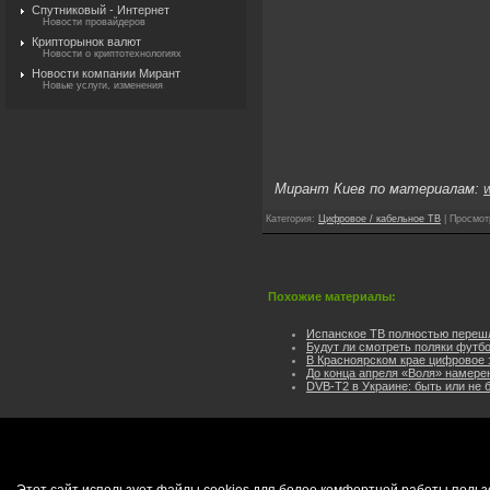
Спутниковый - Интернет
Новости провайдеров
Крипторынок валют
Новости о криптотехнологиях
Новости компании Мирант
Новые услуги, изменения
Мирант Киев по материалам:
w
Категория
:
Цифровое / кабельное ТВ
|
Просмот
Похожие материалы:
Испанское ТВ полностью перешл
Будут ли смотреть поляки футб
В Красноярском крае цифровое 
До конца апреля «Воля» намере
DVB-T2 в Украине: быть или не 
Этот сайт использует файлы cookies для более комфортной работы польз