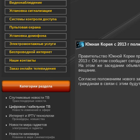
Видеонаблюдение
Установка сигнализации
Системы контроля доступа
Пультовая охрана
Установка домофона
Южная Корея с 2013 г пол
Электромонтажные услуги
Беспроводной интернет
Правительство Южной Кореи пр
2013 г. Об этом сообщает сего
Наши контакты
На этом же заседании объявл
Заказ онлайн телевидения
вещание.
Согласно положениям нового за
гражданам в связи с этим буду
Категории раздела
Спутниковые новости ТВ
Транспондерные новости.
Цифровое / кабельное ТВ
Новости изменений в эфире
Интернет и IPTV технологии
Провайдеры, новшества
Новости мира гаджетов
электроника и гаджеты
Новости киномира
Новинки в мире синематографа