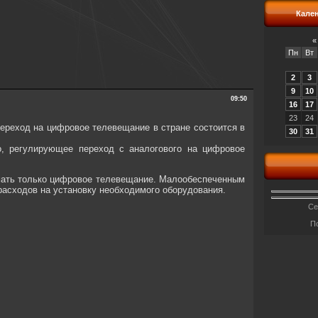
Кале
«
Пн
Вт
2
3
9
10
09:50
16
17
23
24
ереход на цифровое телевещание в стране состоится в
30
31
о, регулирующее переход с аналогового на цифровое
имать только цифровое телевещание. Малообеспеченным
расходов на установку необходимого оборудования.
Се
П