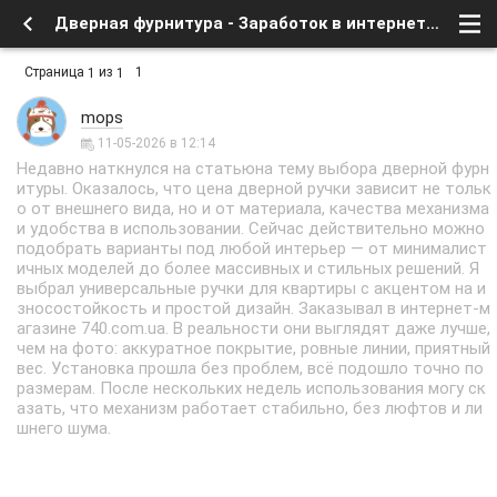
Дверная фурнитура - Заработок в интернете, бесплатное в сети - Досуг - Форум о спутниковом тв и интернете
Страница
из
1
1
1
mops
11-05-2026 в 12:14
Недавно наткнулся на статьюна тему выбора дверной фурн
итуры. Оказалось, что цена дверной ручки зависит не тольк
о от внешнего вида, но и от материала, качества механизма
и удобства в использовании. Сейчас действительно можно
подобрать варианты под любой интерьер — от минималист
ичных моделей до более массивных и стильных решений. Я
выбрал универсальные ручки для квартиры с акцентом на и
зносостойкость и простой дизайн. Заказывал в интернет-м
агазине 740.com.ua. В реальности они выглядят даже лучше,
чем на фото: аккуратное покрытие, ровные линии, приятный
вес. Установка прошла без проблем, всё подошло точно по
размерам. После нескольких недель использования могу ск
азать, что механизм работает стабильно, без люфтов и ли
шнего шума.