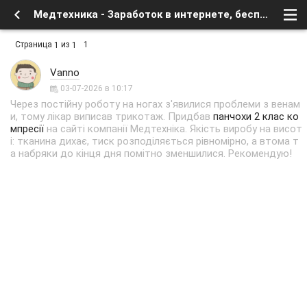
Медтехника - Заработок в интернете, бесплатное в сети - Флейм - Форум о спутниковом тв и интернете
Страница
из
1
1
1
Vanno
03-07-2026 в 10:17
Через постійну роботу на ногах з'явилися проблеми з венам
и, тому лікар виписав трикотаж. Придбав
панчохи 2 клас ко
мпресії
на сайті компанії Медтехніка. Якість виробу на висот
і: тканина дихає, тиск розподіляється рівномірно, а втома т
а набряки до кінця дня помітно зменшилися. Рекомендую!