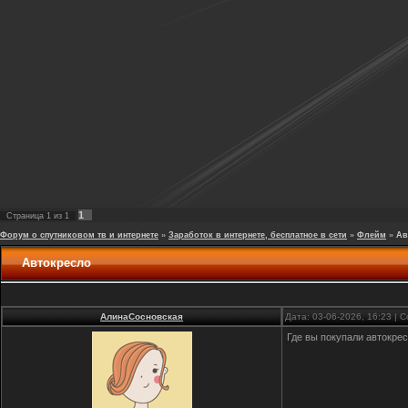
1
Страница
1
из
1
Форум о спутниковом тв и интернете
»
Заработок в интернете, бесплатное в сети
»
Флейм
»
Ав
Автокресло
АлинаСосновская
Дата: 03-06-2026, 16:23 |
Где вы покупали автокре