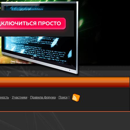
вность
·
Участники
·
Правила форума
·
Поиск
]