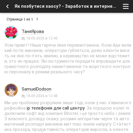
Як позбутися хаосу? - Заработок в интернете, бесплатное в сети - Флейм - Форум о спутниковом тв и интернете
Страница
из
1
1
1
ТаняЯрова
18-05-2026 в 12:43
Усім привіт! Наша гаряча лінія перевантажена. Коли йде вели
кий потік викликів, оператори губляться, деякі клієнти вися
ть на лінії по п'ять хвилин, а керівництво не може відстежит
и, хто як працює. Які інструменти порадите впровадити для
грамотного розподілу навантаження та жорсткого контрол
ю персоналу в режимі реального часу?
SamuelDodson
18-05-2026 в 12:48
Ми цю проблему розрулили лише тоді, коли у нас з'явилася п
рофесійна
ip телефонія для call центру
. За порадою колег пі
дключили софт від компанії Binotel, і це просто небо і земля.
З власного досвіду скажу: розумні алгоритми черги та авто
матичний розподіл викликів миттєво зняли напругу. Статист
ика прозора, продуктивність операторів виросла, а клієнти