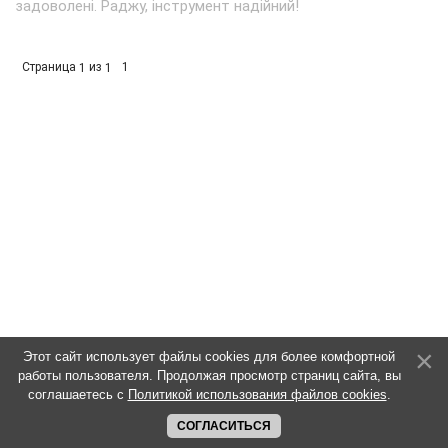
задоволені. Раджу, інструмент надійний!
Страница
из
1
1
1
Этот сайт использует файлы cookies для более комфортной
работы пользователя. Продолжая просмотр страниц сайта, вы
соглашаетесь с
Политикой использования файлов cookies
.
СОГЛАСИТЬСЯ