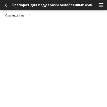
Препарат для поддержки ослабленных животных - Заработок в интернете, бесплатное в сети - Флейм - Форум о спутниковом тв и интернете
Страница
из
1
1
1