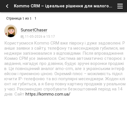
Kommo CRM – ідеальне рішення для малого бізнесу - Заработок в интернете, бесплатное в сети - Флейм - Форум о спутниковом тв и интернете
Страница
из
1
1
1
SunsetChaser
11-05-2026 в 15:17
Користуємося Kommo CRM вже півроку і дуже задоволені. Р
аніше заявки з сайту, телефону та месенджерів губилися, ме
неджери запізнювалися з відповідями. Після впровадження
Коммо СРМ усе змінилося. Система автоматично створює з
авдання, нагадує про дзвінки, будує зручні воронки продажі
в. Це повноцінний аналог amo-crm, але з українським інтерф
ейсом і приємною ціною. Окремий плюс – можливість підкл
ючити IP-телефонію та всі популярні месенджери. Жоден клі
єнт не губиться, а я бачу повну картину продажів у реальном
у часі. Рекомендую спробувати безкоштовний період на 14
днів. Сайт
https://kommo.com.ua/