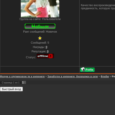
Качество воспроизведения
преданность, которую тр
Группа на сайте: Пользователи
Ранг сообщений: Новичок
Сообщений:
5
Награды:
0
Репутация:
0
Статус:
Форум о спутниковом тв и интернете
»
Заработок в интернете, бесплатное в сети
»
Флейм
»
Фи
1
Страница
1
из
1