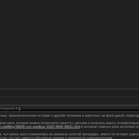
 Сообщение #
2
ные, приключенческие истории о дружбе человека и животных на фоне дикой, первозда
ное кино, которое можно посмотреть вместе с детьми и получить массу положительн
ilm.md/filmy/39830-zov-predkov-2020-3949-39611.html
в котором главную роль исполнил 
эк, чья жизнь круто изменилась во времена золотой лихорадки, никого не оставит ра
усно, что пес кажется абсолютно живым и невероятно харизматичным.