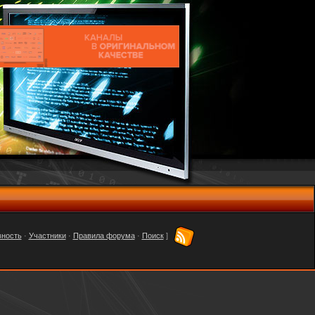
вность
·
Участники
·
Правила форума
·
Поиск
]