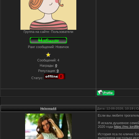
Группа на сайте: Пользователи
Ранг сообщений: Новичок
Сообщений:
4
Награды:
0
Репутация:
0
Статус:
Helenna44
Дата: 12-06-2026, 10:19 |
Если вы любите трогатель
Я искала душевное семей
2020 года
https://mc.lordf
История пса по кличке Б
выполнена настолько иск