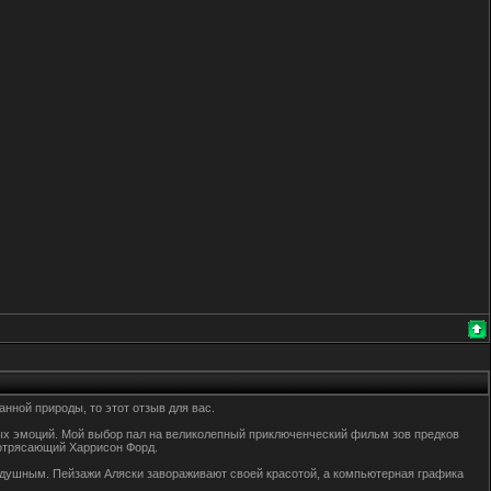
нной природы, то этот отзыв для вас.
ых эмоций. Мой выбор пал на великолепный приключенческий фильм зов предков
потрясающий Харрисон Форд.
внодушным. Пейзажи Аляски завораживают своей красотой, а компьютерная графика