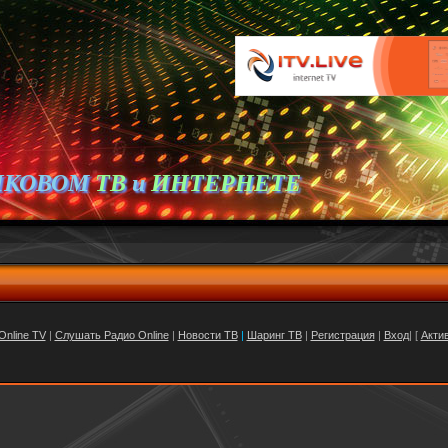
ИКОВОМ
ТВ
и
ИНТЕРНЕТЕ
Online TV
|
Слушать Радио Online
|
Новости ТВ
|
Шаринг ТВ
|
Регистрация
|
Вход
| [
Акти