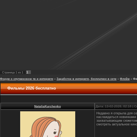
1
Страница
1
из
1
Форум о спутниковом тв и интернете
»
Заработок в интернете, бесплатное в сети
»
Флейм
»
Фи
Фильмы 2026 бесплатно
NataliaKurchenko
Дата: 13-02-2026, 02:16 |
Недавно я открыла для с
наслаждаться новинками 
захватывающим сюжетом и
смотреть актуальное кино