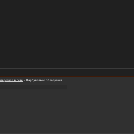
нтересное в сети
»
Фарбувальне обладнання