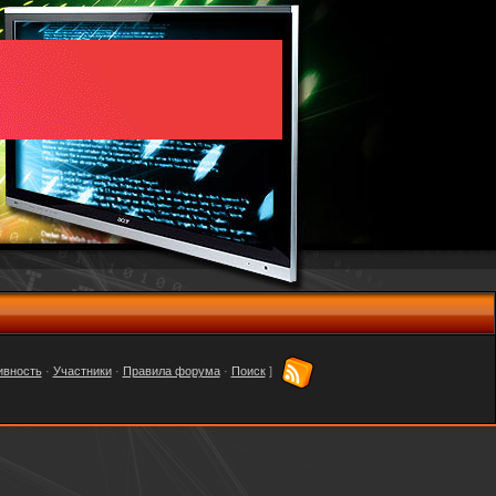
ивность
·
Участники
·
Правила форума
·
Поиск
]