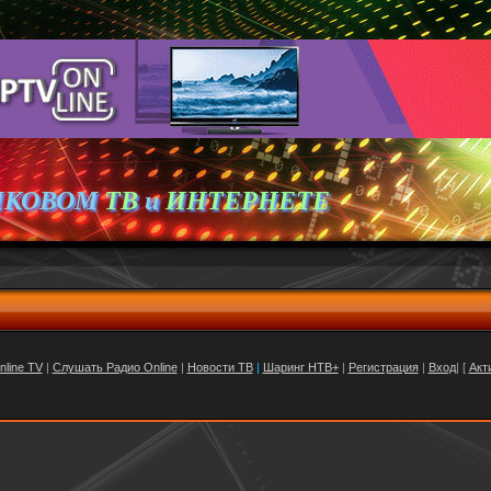
ИКОВОМ
ТВ
и
ИНТЕРНЕТЕ
nline TV
|
Слушать Радио Online
|
Новости ТВ
|
Шаринг НТВ+
|
Регистрация
|
Вход
| [
Акт