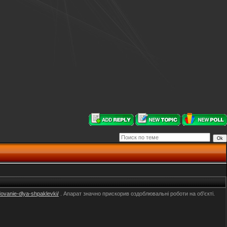
dovanie-dlya-shpaklevki/
. Апарат значно прискорив оздоблювальні роботи на об'єкті.