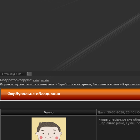
1
Страница
1
из
1
Модератор форума:
,
vetal
moder
Форум о спутниковом тв и интернете
»
Заработок в интернете, бесплатное в сети
»
Курилка - и
Фарбувальне обладнання
Vanno
Дата: 30-06-2026, 20:46 |
Купив спеціалізоване обл
Шар лягає рівно, суміш п