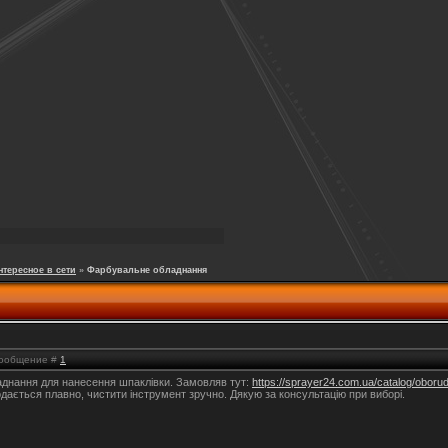
нтересное в сети
»
Фарбувальне обладнання
 Сообщение #
1
аднання для нанесення шпаклівки. Замовляв тут:
https://sprayer24.com.ua/catalog/oboru
одається плавно, чистити інструмент зручно. Дякую за консультацію при виборі.