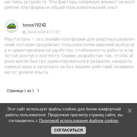
ые типы устройств. Эти факторы напрямую влияют на восп
риятие платформы и общий пользовательский опыт.
tovox19242
24-06-2026 в 13:32
Play Fortuna — это онлайн-платформа для азартных развлеч
ений, которая предлагает пользователям широкий выбор иг
р и ориентирована на удобство, стабильность работы и пр
остой доступ к контенту. Сервис разработан так, чтобы иг
роки могли быстро ориентироваться в разделах, находить
нужные игры и запускать их без лишних действий, независи
мо от уровня опыта.
Страница
из
1
1
1
Этот сайт использует файлы cookies для более комфортной
работы пользователя. Продолжая просмотр страниц сайта, вы
соглашаетесь с
Политикой использования файлов cookies
.
СОГЛАСИТЬСЯ