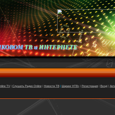
ИКОВОМ
ТВ
и
ИНТЕРНЕТЕ
nline TV
|
Слушать Радио Online
|
Новости ТВ
|
Шаринг НТВ+
|
Регистрация
|
Вход
| [
Акт