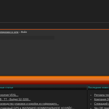
нтересное в сети
»
Вейп
ные статьи
Последние новос
нолгия VDSL...
Persiana те
 : TT - Budget S2-3200...
Компания Sp
изводство упаковок и коробок из гофрокарто...
Словацкий о
утниковый GPS в ЖИЛИЩНО-КОММУНАЛЬНОЕ ХОЗЯЙС...
Sky DE при