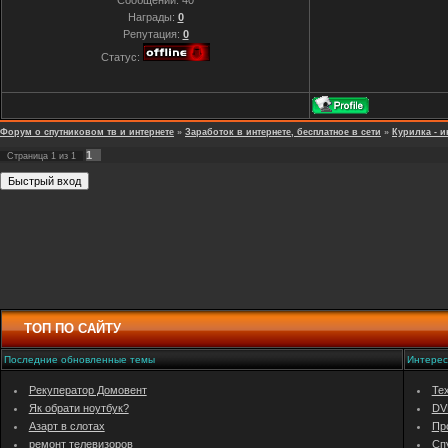
Сообщений:
40
Награды:
0
Репутация:
0
Статус:
Форум о спутниковом тв и интернете
»
Заработок в интернете, бесплатное в сети
»
Курилка - и
1
Страница
1
из
1
ТОП ПО САЙТУ
Последние обновленные темы
Интерес
Рекуператор Домовент
Тех
Як обрати ноутбук?
DVB
Азарт в слотах
Про
ремонт телевизоров
Сп