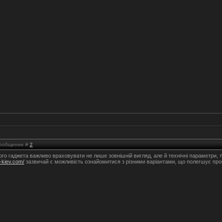
 Сообщение #
2
го гаджета важливо враховувати не лише зовнішній вигляд, але й технічні параметри, та
r-kiev.com/
зазвичай є можливість ознайомитися з різними варіантами, що полегшує проц