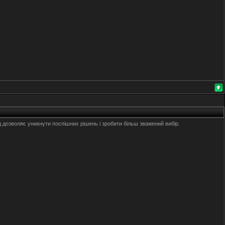
 дозволяє уникнути поспішних рішень і зробити більш зважений вибір.