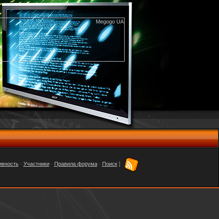
ивность
·
Участники
·
Правила форума
·
Поиск
]