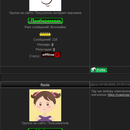
Группа на сайте: Покупатель интернет-магазина
Ранг сообщений: Всезнайка
Сообщений:
118
Награды:
0
Репутация:
0
Статус:
Rustia
Дата: 07-06-2026, 17:57 |
Під час вибору електронно
магазинах
https://vapesta
Группа на сайте: Пользователи