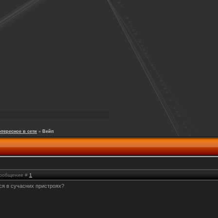
нтересное в сети
»
Вейп
 Сообщение #
1
лися в сучасних пристроях?