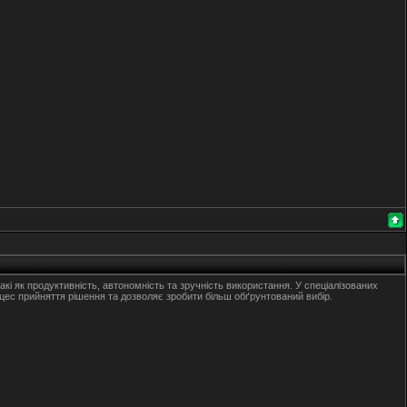
кі як продуктивність, автономність та зручність використання. У спеціалізованих
ес прийняття рішення та дозволяє зробити більш обґрунтований вибір.