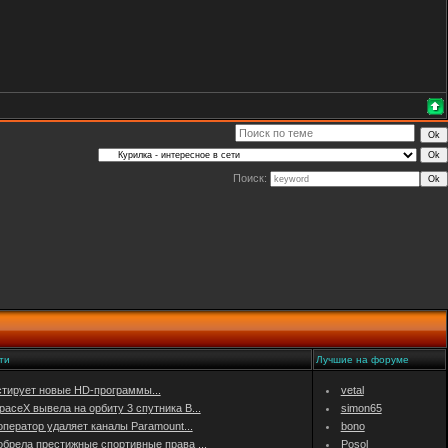
Поиск:
ти
Лучшие на форуме
стирует новые HD-программы...
vetal
aceX вывела на орбиту 3 спутника B...
simon65
ператор удаляет каналы Paramount...
bono
обрела престижные спортивные права ...
Posol