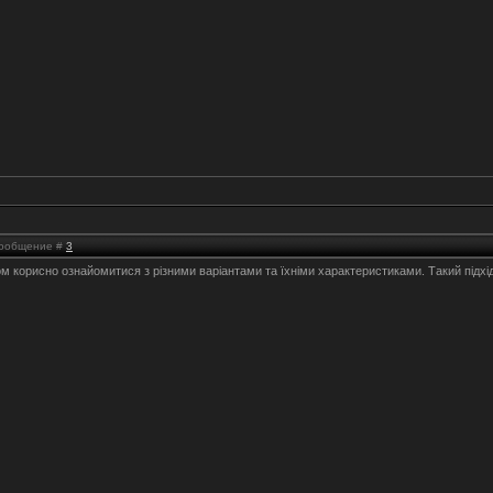
 Сообщение #
3
 корисно ознайомитися з різними варіантами та їхніми характеристиками. Такий підхід