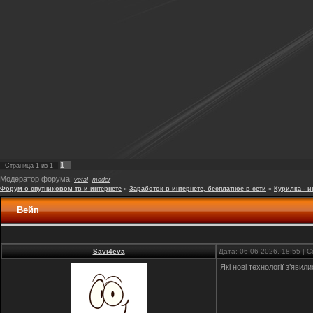
1
Страница
1
из
1
Модератор форума:
,
vetal
moder
Форум о спутниковом тв и интернете
»
Заработок в интернете, бесплатное в сети
»
Курилка - и
Вейп
Savi4eva
Дата: 06-06-2026, 18:55 |
Які нові технології з’яви