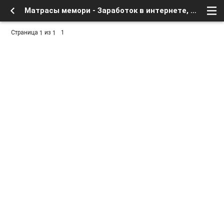
Матрасы мемори - Заработок в интернете, бесплатное в сети - Курилка - интересное в сети - Форум о спутниковом тв и интернете
Страница
из
1
1
1