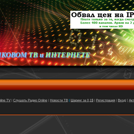
ИКОВОМ
ТВ
и
ИНТЕРНЕТЕ
line TV
|
Слушать Радио Online
|
Новости ТВ
|
Шаринг за 0,1$
|
Регистрация
|
Вход
| [
Ак