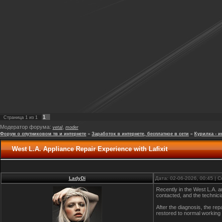
1
Страница
1
из
1
Модератор форума:
,
vetal
moder
Форум о спутниковом тв и интернете
»
Заработок в интернете, бесплатное в сети
»
Курилка - и
West L.A. Appliance Repair Experience with Lafixit
LadyDi
Дата: 02-06-2026, 00:45 |
Recently in the West L.A. a
contacted, and the technici
After the diagnosis, the re
restored to normal working 