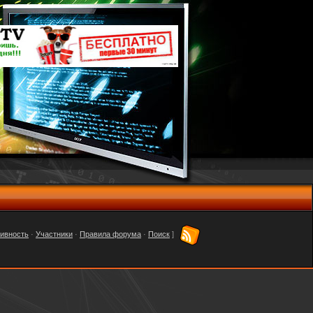
тивность
·
Участники
·
Правила форума
·
Поиск
]