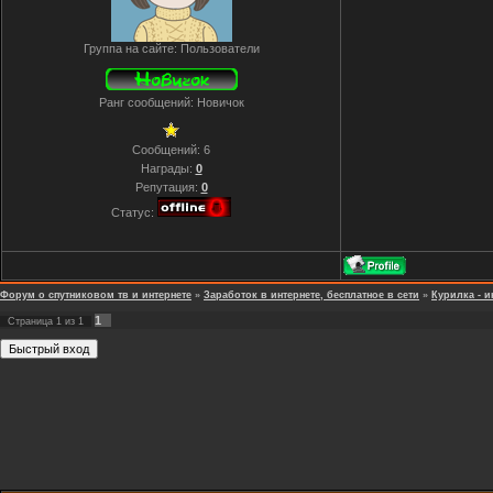
Группа на сайте: Пользователи
Ранг сообщений: Новичок
Сообщений:
6
Награды:
0
Репутация:
0
Статус:
Форум о спутниковом тв и интернете
»
Заработок в интернете, бесплатное в сети
»
Курилка - и
1
Страница
1
из
1