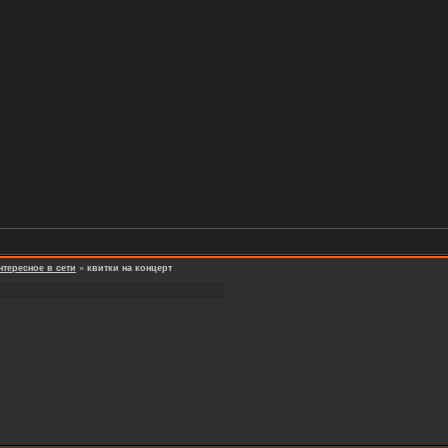
нтересное в сети
»
квитки на концерт