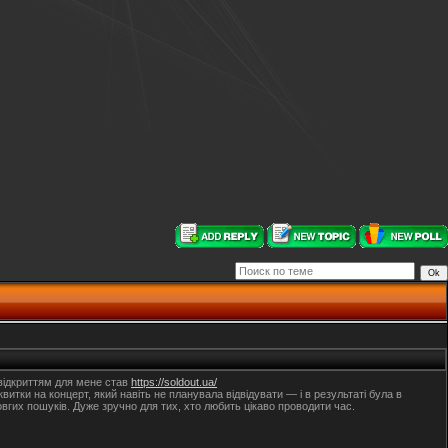
 відкриттям для мене став
https://soldout.ua/
итки на концерт, який навіть не планувала відвідувати — і в результаті була в
гих пошуків. Дуже зручно для тих, хто любить цікаво проводити час.