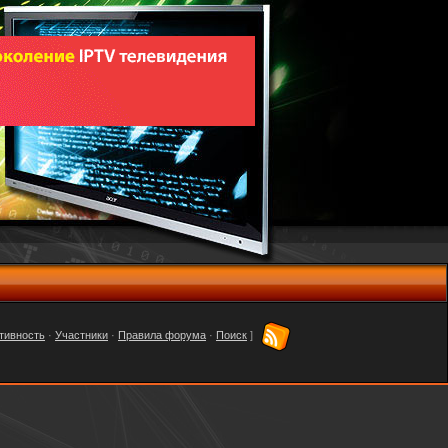
тивность
·
Участники
·
Правила форума
·
Поиск
]