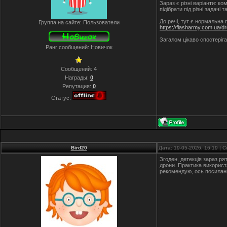
Зараз є різні варіанти: к
підібрати під різні задачі 
До речі, тут є нормальна п
Группа на сайте: Пользователи
https://flasharmy.com.ua/dr
Загалом цікаво спостеріга
Ранг сообщений: Новичок
Сообщений:
4
Награды:
0
Репутация:
0
Статус:
Bird20
Дата: 19-05-2026, 16:19 |
Згоден, детекція зараз ря
дрони. Практика використ
рекомендую, ось посилан