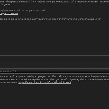
омпактні переносні моделі, багатодіапазонні рішення, пристрої з індикацією частот, звук
та бюджет.
ідбірка моделей і аксесуарів по темі:
ony-r....-dronov
ти, як ця ніша дуже швидко розвивається і як з’являються нові українські рішення.
 Сообщение #
2
тує життя, бо ворожа розвідка працює постійно. Ми з хлопцями на практиці переконалис
ання показала, що якісна українська техніка здатна обходити чужі пости виявлення зав
ня на магазин:
https://www.blue-bird.tech/rozviduvalni-droni/