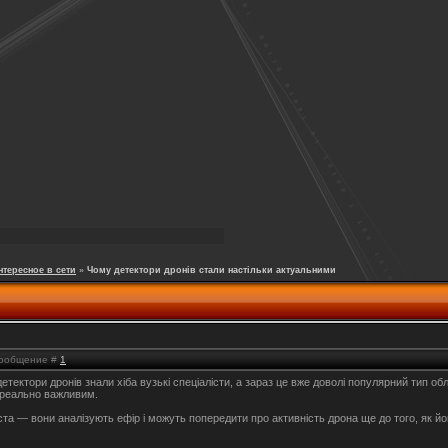
нтересное в сети
»
Чому детектори дронів стали настільки актуальними
 Сообщение #
1
детектори дронів знали хіба вузькі спеціалісти, а зараз це вже доволі популярний тип
 реально важливим.
ста — вони аналізують ефір і можуть попередити про активність дрона ще до того, як й