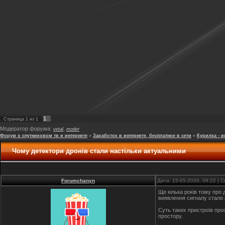
1
Страница
1
из
1
Модератор форума:
,
vetal
moder
Форум о спутниковом тв и интернете
»
Заработок в интернете, бесплатное в сети
»
Курилка - и
Чому детектори дронів стали настільки актуальними
Forumchanyn
Дата: 15-05-2026, 09:22 |
Ще кілька років тому про 
виявлення сигналу стало
Суть таких пристроїв про
простору.