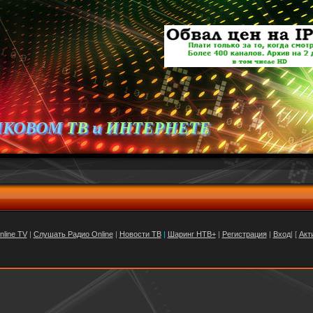
ИКОВОМ
ТВ
и
ИНТЕРНЕТЕ
nline TV
|
Слушать Радио Online
|
Новости ТВ
|
Шаринг НТВ+
|
Регистрация
|
Вход
| [
Акт