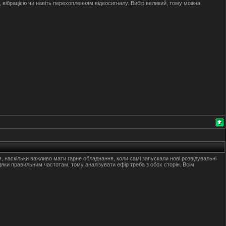
ом, вібрацією чи навіть перехопленням відеосигналу. Вибір великий, тому можна
я, наскільки важливо мати гарне обладнання, коли самі запускали нові розвідувальні
дяки правильним частотам, тому аналізувати ефір треба з обох сторін. Всім