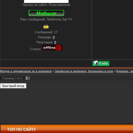
Группа на сайте: Пользователи
Ранг сообщений: Любитель Sat TV
Сообщений:
17
Награды:
0
Репутация:
0
Статус:
Форум о спутниковом тв и интернете
»
Заработок в интернете, бесплатное в сети
»
Курилка - и
1
Страница
1
из
1
ТОП ПО САЙТУ