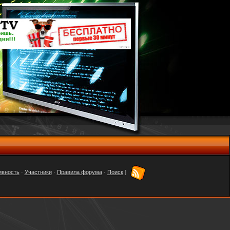
ивность
·
Участники
·
Правила форума
·
Поиск
]