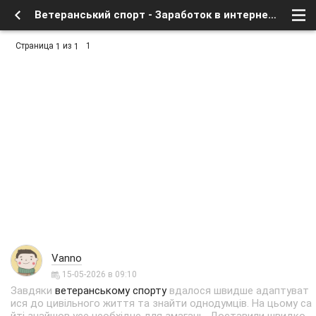
Ветеранський спорт - Заработок в интернете, бесплатное в сети - Курилка - интересное в сети - Форум о спутниковом тв и интернете
Страница
из
1
1
1
Vanno
15-05-2026 в 09:10
Завдяки
ветеранському спорту
вдалося швидше адаптуват
ися до цивільного життя та знайти однодумців. На цьому са