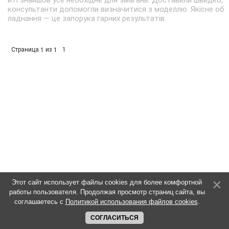
йті знайшов усе необхідне для змагань. Доставили швидко,
консультанти допомогли визначитися з моделлю. Якісне об
ладнання — це запорука гарних результатів.
Страница
из
1
1
1
Этот сайт использует файлы cookies для более комфортной
работы пользователя. Продолжая просмотр страниц сайта, вы
соглашаетесь с
Политикой использования файлов cookies
.
СОГЛАСИТЬСЯ