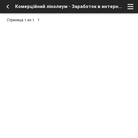
Комерційний лінолеум - Заработок в интернете, бесплатное в сети - Курилка - интересное в сети - Форум о спутниковом тв и интернете
Страница
из
1
1
1