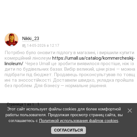
Nikki_23
14-05-2026 в 12:17
Потрібно було оновити підлогу в магазині, і вирішили купити
комерційний лінолеум
https://umall.ua/catalog/kommercheskij-
linoleum/
. Через Umall це зробити виявилося простіше, ніж їз
дити по будівельних базах. Вибір великий, ціни різні — можна
підібрати під бюджет. Продавець проконсультував по товщ
ині та зносостійкості. Доставили швидко, укладка пройшла
без проблем. Для бізнесу — нормальне рішення.
Страница
из
1
1
1
Этот сайт использует файлы cookies для более комфортной
работы пользователя. Продолжая просмотр страниц сайта, вы
соглашаетесь с
Политикой использования файлов cookies
.
СОГЛАСИТЬСЯ