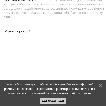
tps://floorhub.com.ua/
. Я брав тут ковролін для вітальні, якіс
ть супер. Матеріали сучасні, асортимент постійно оновлюєт
ься. Дуже сподобалося відношення до покупця — все поясн
или, підрахували кількість без залишків. Сервіс на високому
рівні!
Страница
из
1
1
1
Этот сайт использует файлы cookies для более комфортной
работы пользователя. Продолжая просмотр страниц сайта, вы
соглашаетесь с
Политикой использования файлов cookies
.
СОГЛАСИТЬСЯ