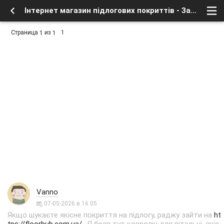
Інтернет магазин підлогових покриттів - Заработок в интернете, бесплатное в сети - Курилка - интересное в сети - Форум о спутниковом тв и интернете
Страница
из
1
1
1
Vanno
07-05-2026 в 16:05
Якщо шукаєте якісне покриття на підлогу, раджу зайти на
ht