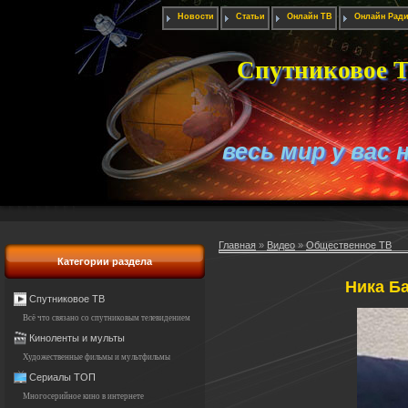
Новости
Статьи
Онлайн ТВ
Онлайн Рад
Спутниковое Т
весь мир у вас 
Главная
»
Видео
»
Общественное ТВ
Категории раздела
Ника Ба
Спутниковое ТВ
Всё что связано со спутниковым телевидением
Киноленты и мульты
Художественные фильмы и мультфильмы
Сериалы ТОП
Многосерийное кино в интернете