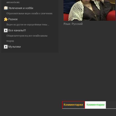
автомобилях
Увлечения и хобби
Образовательные видео онлайн о увлечениях
Разное
Язык
: Русский
Видео на другие не определённые темы ...
Все каналы!!!
Общая категория под все онлайн каналы
подряд
Мультики
Комментарии
Комментарии