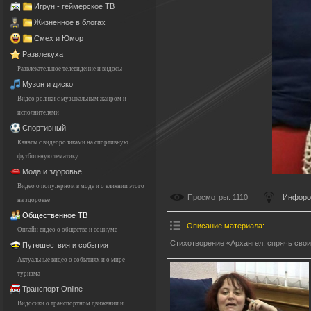
Игрун - геймерское ТВ
Жизненное в блогах
Смех и Юмор
Развлекуха
Развлекательное телевидение и видосы
Музон и диско
Видео ролики с музыкальным жанром и
исполнителями
Спортивный
Каналы с видеороликами на спортивную
футбольную тематику
Мода и здоровье
Видео о популярном в моде и о влиянии этого
Просмотры
: 1110
Инфоро
на здоровье
Общественное ТВ
Описание материала
:
Онлайн видео о обществе и социуме
Стихотворение «Архангел, спрячь свои
Путешествия и события
Актуальные видео о событиях и о мире
туризма
Транспорт Online
Видосики о транспортном движении и