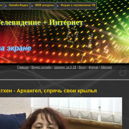
ио
Онлайн Видео
WEB ресурсы
Форум о спутниковом ТВ
елевидение + Интернет
на экране
Главная
|
Видео онлайн
|
Шаринг за 0,1$
|
Вход
|
Форум
|
Sitemap
тхен - Архангел, спрячь свои крылья