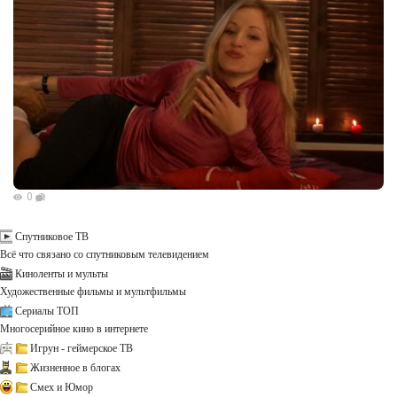
0
Спутниковое ТВ
Всё что связано со спутниковым телевидением
Киноленты и мульты
Художественные фильмы и мультфильмы
Сериалы ТОП
Многосерийное кино в интернете
Игрун - геймерское ТВ
Жизненное в блогах
Смех и Юмор