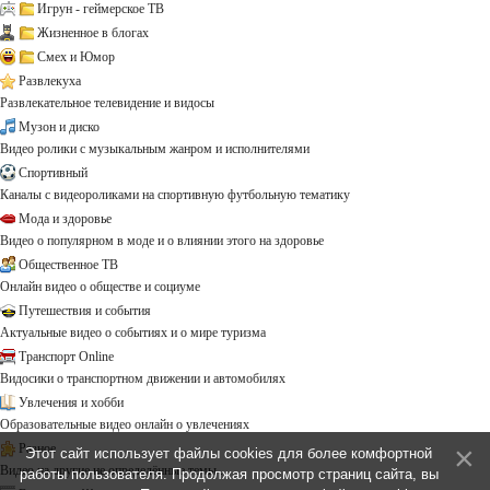
Игрун - геймерское ТВ
Жизненное в блогах
Смех и Юмор
Развлекуха
Развлекательное телевидение и видосы
Музон и диско
Видео ролики с музыкальным жанром и исполнителями
Спортивный
Каналы с видеороликами на спортивную футбольную тематику
Мода и здоровье
Видео о популярном в моде и о влиянии этого на здоровье
Общественное ТВ
Онлайн видео о обществе и социуме
Путешествия и события
Актуальные видео о событиях и о мире туризма
Транспорт Online
Видосики о транспортном движении и автомобилях
Увлечения и хобби
Образовательные видео онлайн о увлечениях
Разное
Этот сайт использует файлы cookies для более комфортной
Видео на другие не определённые темы ...
работы пользователя. Продолжая просмотр страниц сайта, вы