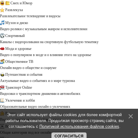
Смех и Юмор
Развлекуха
Развлекательное телевидение и видосы
Музон и диско
Видео ролики с музыкальным жанром и исполнителями
Спортивный
Каналы с видеороликами на спортивную футбольную тематику
Мода и здоровье
Видео о популярном в моде и о влиянии этого на здоровье
Общественное ТВ
Онлайн видео о обществе и социуме
Путешествия и события
Актуальные видео о событиях и о мире туризма
Транспорт Online
Видосики о транспортном движении и автомобилях
Увлечения и хобби
Образовательные видео онлайн о увлечениях
Разное
Этот сайт использует файлы cookies для более комфортной
Видео на другие не определённые темы ...
работы пользователя. Продолжая просмотр страниц сайта, вы
соглашаетесь с
Политикой использования файлов cookies
.
Все каналы!!!
Общая категория под все онлайн каналы подряд
СОГЛАСИТЬСЯ