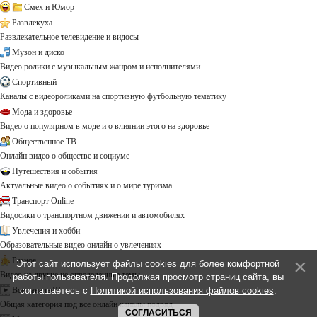
Смех и Юмор
Развлекуха
Развлекательное телевидение и видосы
Музон и диско
Видео ролики с музыкальным жанром и исполнителями
Спортивный
Каналы с видеороликами на спортивную футбольную тематику
Мода и здоровье
Видео о популярном в моде и о влиянии этого на здоровье
Общественное ТВ
Онлайн видео о обществе и социуме
Путешествия и события
Актуальные видео о событиях и о мире туризма
Транспорт Online
Видосики о транспортном движении и автомобилях
Увлечения и хобби
Образовательные видео онлайн о увлечениях
Разное
Этот сайт использует файлы cookies для более комфортной
Видео на другие не определённые темы ...
работы пользователя. Продолжая просмотр страниц сайта, вы
соглашаетесь с
Политикой использования файлов cookies
.
Все каналы!!!
Общая категория под все онлайн каналы подряд
СОГЛАСИТЬСЯ