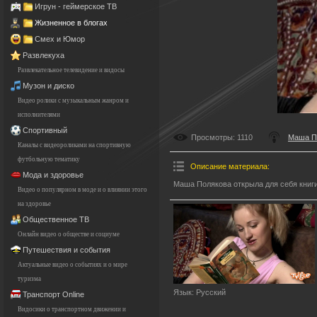
Игрун - геймерское ТВ
Жизненное в блогах
Смех и Юмор
Развлекуха
Развлекательное телевидение и видосы
Музон и диско
Видео ролики с музыкальным жанром и
исполнителями
Спортивный
Просмотры
: 1110
Маша П
Каналы с видеороликами на спортивную
футбольную тематику
Описание материала
:
Мода и здоровье
Маша Полякова открыла для себя книги
Видео о популярном в моде и о влиянии этого
на здоровье
Общественное ТВ
Онлайн видео о обществе и социуме
Путешествия и события
Актуальные видео о событиях и о мире
туризма
Язык
: Русский
Транспорт Online
Видосики о транспортном движении и