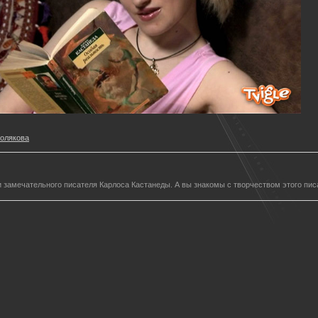
олякова
 замечательного писателя Карлоса Кастанеды. А вы знакомы с творчеством этого пис