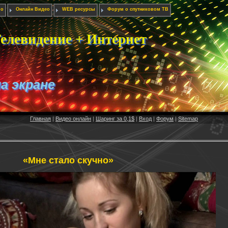
ио
Онлайн Видео
WEB ресурсы
Форум о спутниковом ТВ
елевидение + Интернет
на экране
Главная
|
Видео онлайн
|
Шаринг за 0,1$
|
Вход
|
Форум
|
Sitemap
«Мне стало скучно»