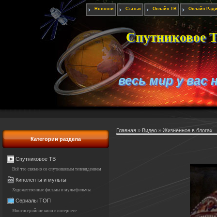
Новости
Статьи
Онлайн ТВ
Онлайн Рад
Спутниковое Т
весь мир у вас 
Главная
»
Видео
»
Жизненное в блогах
Категории раздела
Спутниковое ТВ
Всё что связано со спутниковым телевидением
Киноленты и мульты
Художественные фильмы и мультфильмы
Сериалы ТОП
Многосерийное кино в интернете