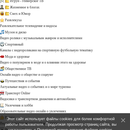
Игрун - геймерское ТВ
Жизненное в блогах
Смех и Юмор
Развлекуха
Развлекательное телевидение и видосы
Музон и диско
Видео ролики с музыкальным жанром и исполнителями
Спортивный
Каналы с видеороликами на спортивную футбольную тематику
Мода и здоровье
Видео о популярном в моде и о влиянии этого на здоровье
Общественное ТВ
Онлайн видео о обществе и социуме
Путешествия и события
Актуальные видео о событиях и о мире туризма
Транспорт Online
Видосики о транспортном движении и автомобилях
Увлечения и хобби
Образовательные видео онлайн о увлечениях
Разное
Этот сайт использует файлы cookies для более комфортной
Видео на другие не определённые темы ...
работы пользователя. Продолжая просмотр страниц сайта, вы
Все каналы!!!
соглашаетесь с
Политикой использования файлов cookies
.