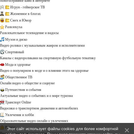
Многосерийное кино в интернете
Игрун - геймерское ТВ
Жизненное в блогах
Смех и Юмор
Развлекуха
Развлекательное телевидение и видосы
Музон и диско
Видео ролики с музыкальным жанром и исполнителями
Спортивный
Каналы с видеороликами на спортивную футбольную тематику
Мода и здоровье
Видео о популярном в моде и о влиянии этого на здоровье
Общественное ТВ
Онлайн видео о обществе и социуме
Путешествия и события
Актуальные видео о событиях и о мире туризма
Транспорт Online
Видосики о транспортном движении и автомобилях
Увлечения и хобби
Образовательные видео онлайн о увлечениях
Разное
Этот сайт использует файлы cookies для более комфортной
Видео на другие не определённые темы ...