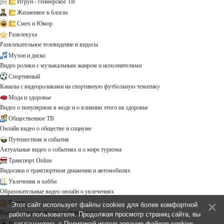
Игрун - геймерское ТВ
Жизненное в блогах
Смех и Юмор
Развлекуха
Развлекательное телевидение и видосы
Музон и диско
Видео ролики с музыкальным жанром и исполнителями
Спортивный
Каналы с видеороликами на спортивную футбольную тематику
Мода и здоровье
Видео о популярном в моде и о влиянии этого на здоровье
Общественное ТВ
Онлайн видео о обществе и социуме
Путешествия и события
Актуальные видео о событиях и о мире туризма
Транспорт Online
Видосики о транспортном движении и автомобилях
Увлечения и хобби
Образовательные видео онлайн о увлечениях
Разное
Этот сайт использует файлы cookies для более комфортной
Видео на другие не определённые темы ...
работы пользователя. Продолжая просмотр страниц сайта, вы
Все каналы!!!
соглашаетесь с
Политикой использования файлов cookies
.