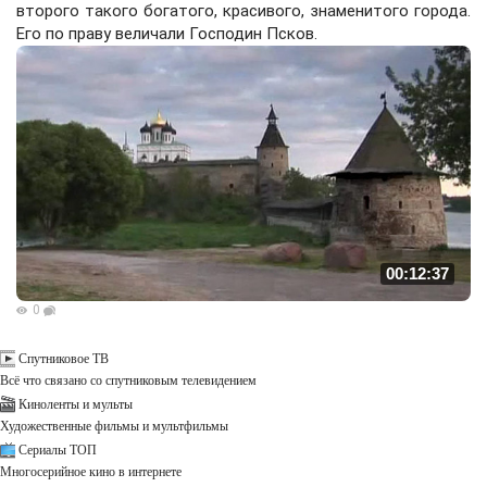
второго такого богатого, красивого, знаменитого города.
Его по праву величали Господин Псков.
00:12:37
0
Спутниковое ТВ
Всё что связано со спутниковым телевидением
Киноленты и мульты
Художественные фильмы и мультфильмы
Сериалы ТОП
Многосерийное кино в интернете