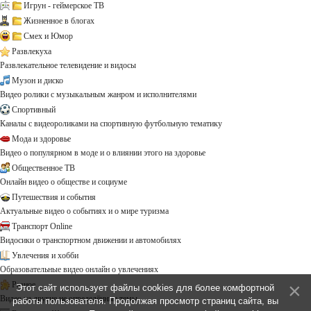
Игрун - геймерское ТВ
Жизненное в блогах
Смех и Юмор
Развлекуха
Развлекательное телевидение и видосы
Музон и диско
Видео ролики с музыкальным жанром и исполнителями
Спортивный
Каналы с видеороликами на спортивную футбольную тематику
Мода и здоровье
Видео о популярном в моде и о влиянии этого на здоровье
Общественное ТВ
Онлайн видео о обществе и социуме
Путешествия и события
Актуальные видео о событиях и о мире туризма
Транспорт Online
Видосики о транспортном движении и автомобилях
Увлечения и хобби
Образовательные видео онлайн о увлечениях
Разное
Этот сайт использует файлы cookies для более комфортной
Видео на другие не определённые темы ...
работы пользователя. Продолжая просмотр страниц сайта, вы