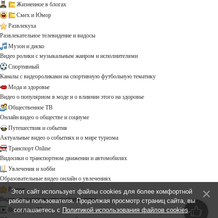
Жизненное в блогах
Смех и Юмор
Развлекуха
Развлекательное телевидение и видосы
Музон и диско
Видео ролики с музыкальным жанром и исполнителями
Спортивный
Каналы с видеороликами на спортивную футбольную тематику
Мода и здоровье
Видео о популярном в моде и о влиянии этого на здоровье
Общественное ТВ
Онлайн видео о обществе и социуме
Путешествия и события
Актуальные видео о событиях и о мире туризма
Транспорт Online
Видосики о транспортном движении и автомобилях
Увлечения и хобби
Образовательные видео онлайн о увлечениях
Разное
Этот сайт использует файлы cookies для более комфортной
Видео на другие не определённые темы ...
работы пользователя. Продолжая просмотр страниц сайта, вы
соглашаетесь с
Политикой использования файлов cookies
.
Все каналы!!!