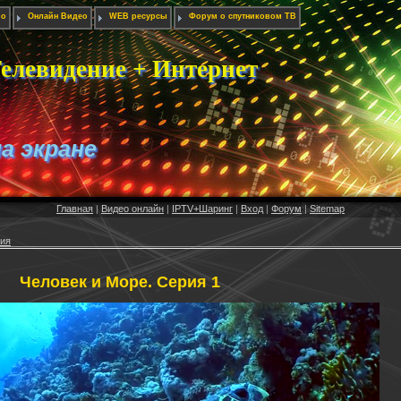
ио
Онлайн Видео
WEB ресурсы
Форум о спутниковом ТВ
елевидение + Интернет
на экране
Главная
|
Видео онлайн
|
IPTV+Шаринг
|
Вход
|
Форум
|
Sitemap
тия
Человек и Море. Серия 1