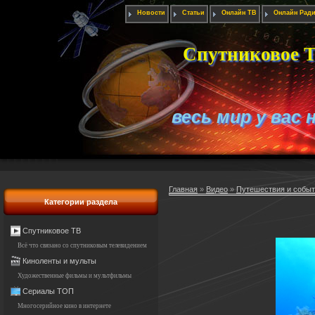
Новости
Статьи
Онлайн ТВ
Онлайн Рад
Спутниковое Т
весь мир у вас 
Главная
»
Видео
»
Путешествия и собы
Категории раздела
Спутниковое ТВ
Всё что связано со спутниковым телевидением
Киноленты и мульты
Художественные фильмы и мультфильмы
Сериалы ТОП
Многосерийное кино в интернете