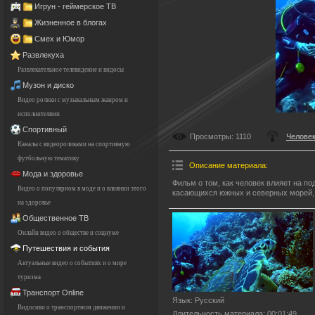
Игрун - геймерское ТВ
Жизненное в блогах
Смех и Юмор
Развлекуха
Развлекательное телевидение и видосы
Музон и диско
Видео ролики с музыкальным жанром и
исполнителями
Спортивный
Просмотры
: 1110
Человек
Каналы с видеороликами на спортивную
футбольную тематику
Описание материала
:
Мода и здоровье
Фильм о том, как человек влияет на п
Видео о популярном в моде и о влиянии этого
касающихся южных и северных морей, 
на здоровье
Общественное ТВ
Онлайн видео о обществе и социуме
Путешествия и события
Актуальные видео о событиях и о мире
туризма
Транспорт Online
Язык
: Русский
Видосики о транспортном движении и
Длительность материала
: 00:01:49