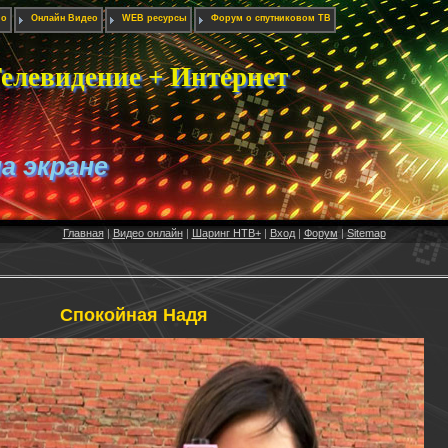
ио
Онлайн Видео
WEB ресурсы
Форум о спутниковом ТВ
елевидение + Интернет
на экране
Главная
|
Видео онлайн
|
Шаринг НТВ+
|
Вход
|
Форум
|
Sitemap
Спокойная Надя