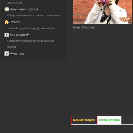
автомобилях
Увлечения и хобби
Образовательные видео онлайн о увлечениях
Разное
Язык
: Русский
Видео на другие не определённые темы ...
Все каналы!!!
Общая категория под все онлайн каналы
подряд
Мультики
Комментарии
Комментарии