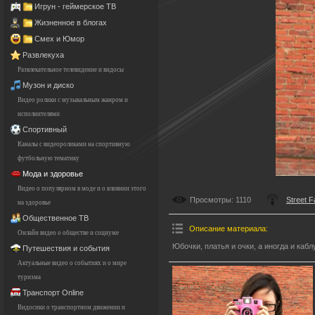
Игрун - геймерское ТВ
Жизненное в блогах
Смех и Юмор
Развлекуха
Развлекательное телевидение и видосы
Музон и диско
Видео ролики с музыкальным жанром и
исполнителями
Спортивный
Каналы с видеороликами на спортивную
футбольную тематику
Мода и здоровье
Видео о популярном в моде и о влиянии этого
Просмотры
: 1110
Street F
на здоровье
Общественное ТВ
Описание материала
:
Онлайн видео о обществе и социуме
Юбочки, платья и очки, а иногда и кабл
Путешествия и события
Актуальные видео о событиях и о мире
туризма
Транспорт Online
Видосики о транспортном движении и