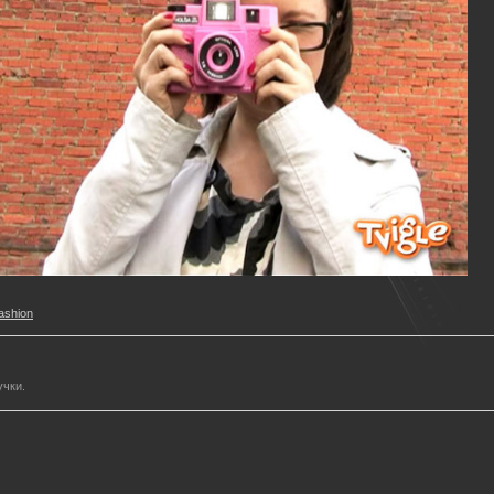
ashion
учки.