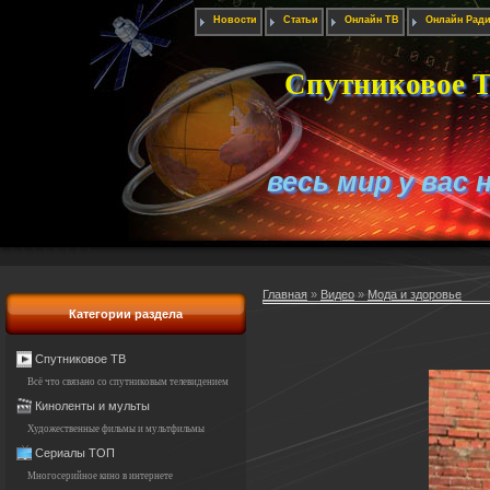
Новости
Статьи
Онлайн ТВ
Онлайн Рад
Спутниковое Т
весь мир у вас 
Главная
»
Видео
»
Мода и здоровье
Категории раздела
Спутниковое ТВ
Всё что связано со спутниковым телевидением
Киноленты и мульты
Художественные фильмы и мультфильмы
Сериалы ТОП
Многосерийное кино в интернете