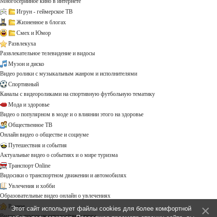
Многосерийное кино в интернете
Игрун - геймерское ТВ
Жизненное в блогах
Смех и Юмор
Развлекуха
Развлекательное телевидение и видосы
Музон и диско
Видео ролики с музыкальным жанром и исполнителями
Спортивный
Каналы с видеороликами на спортивную футбольную тематику
Мода и здоровье
Видео о популярном в моде и о влиянии этого на здоровье
Общественное ТВ
Онлайн видео о обществе и социуме
Путешествия и события
Актуальные видео о событиях и о мире туризма
Транспорт Online
Видосики о транспортном движении и автомобилях
Увлечения и хобби
Образовательные видео онлайн о увлечениях
Разное
Этот сайт использует файлы cookies для более комфортной
Видео на другие не определённые темы ...