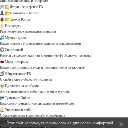
Многосерийное кино в интернете
Игрун - геймерское ТВ
Жизненное в блогах
Смех и Юмор
Развлекуха
Развлекательное телевидение и видосы
Музон и диско
Видео ролики с музыкальным жанром и исполнителями
Спортивный
Каналы с видеороликами на спортивную футбольную тематику
Мода и здоровье
Видео о популярном в моде и о влиянии этого на здоровье
Общественное ТВ
Онлайн видео о обществе и социуме
Путешествия и события
Актуальные видео о событиях и о мире туризма
Транспорт Online
Видосики о транспортном движении и автомобилях
Увлечения и хобби
Образовательные видео онлайн о увлечениях
Разное
Этот сайт использует файлы cookies для более комфортной
Видео на другие не определённые темы ...