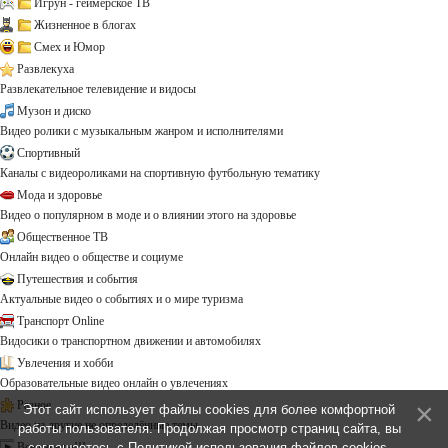
Игрун - геймерское ТВ
Жизненное в блогах
Смех и Юмор
Развлекуха
Развлекательное телевидение и видосы
Музон и диско
Видео ролики с музыкальным жанром и исполнителями
Спортивный
Каналы с видеороликами на спортивную футбольную тематику
Мода и здоровье
Видео о популярном в моде и о влиянии этого на здоровье
Общественное ТВ
Онлайн видео о обществе и социуме
Путешествия и события
Актуальные видео о событиях и о мире туризма
Транспорт Online
Видосики о транспортном движении и автомобилях
Увлечения и хобби
Образовательные видео онлайн о увлечениях
Разное
Этот сайт использует файлы cookies для более комфортной
Видео на другие не определённые темы ...
работы пользователя. Продолжая просмотр страниц сайта, вы
соглашаетесь с
Политикой использования файлов cookies
.
Все каналы!!!