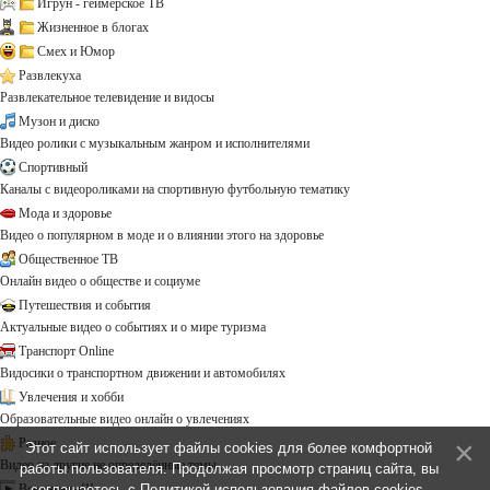
Игрун - геймерское ТВ
Жизненное в блогах
Смех и Юмор
Развлекуха
Развлекательное телевидение и видосы
Музон и диско
Видео ролики с музыкальным жанром и исполнителями
Спортивный
Каналы с видеороликами на спортивную футбольную тематику
Мода и здоровье
Видео о популярном в моде и о влиянии этого на здоровье
Общественное ТВ
Онлайн видео о обществе и социуме
Путешествия и события
Актуальные видео о событиях и о мире туризма
Транспорт Online
Видосики о транспортном движении и автомобилях
Увлечения и хобби
Образовательные видео онлайн о увлечениях
Разное
Этот сайт использует файлы cookies для более комфортной
Видео на другие не определённые темы ...
работы пользователя. Продолжая просмотр страниц сайта, вы
Все каналы!!!
соглашаетесь с
Политикой использования файлов cookies
.