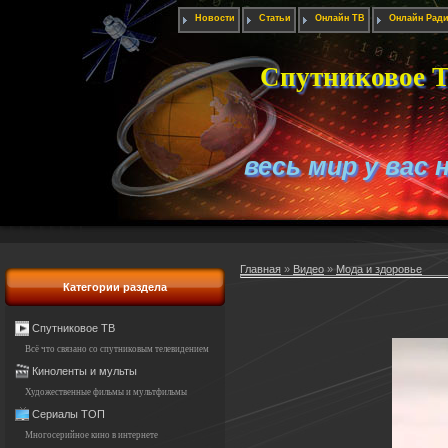
Новости
Статьи
Онлайн ТВ
Онлайн Рад
Спутниковое Т
весь мир у вас 
Главная
»
Видео
»
Мода и здоровье
Категории раздела
Спутниковое ТВ
Всё что связано со спутниковым телевидением
Киноленты и мульты
Художественные фильмы и мультфильмы
Сериалы ТОП
Многосерийное кино в интернете