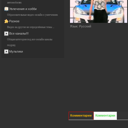
автомобилях
Увлечения и хобби
Образовательные видео онлайн о увлечениях
Разное
Язык
: Русский
Видео на другие не определённые темы ...
Все каналы!!!
Общая категория под все онлайн каналы
подряд
Мультики
Комментарии
Комментарии