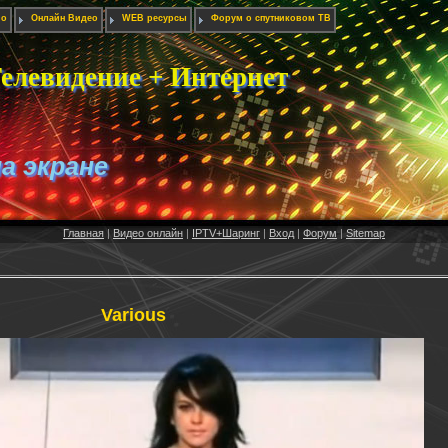
ио
Онлайн Видео
WEB ресурсы
Форум о спутниковом ТВ
елевидение + Интернет
на экране
Главная
|
Видео онлайн
|
IPTV+Шаринг
|
Вход
|
Форум
|
Sitemap
Various