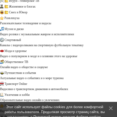
Игрун - геймерское ТВ
Жизненное в блогах
Смех и Юмор
Развлекуха
Развлекательное телевидение и видосы
Музон и диско
Видео ролики с музыкальным жанром и исполнителями
Спортивный
Каналы с видеороликами на спортивную футбольную тематику
Мода и здоровье
Видео о популярном в моде и о влиянии этого на здоровье
Общественное ТВ
Онлайн видео о обществе и социуме
Путешествия и события
Актуальные видео о событиях и о мире туризма
Транспорт Online
Видосики о транспортном движении и автомобилях
Увлечения и хобби
Образовательные видео онлайн о увлечениях
Разное
Этот сайт использует файлы cookies для более комфортной
Видео на другие не определённые темы ...
работы пользователя. Продолжая просмотр страниц сайта, вы
Все каналы!!!
соглашаетесь с
Политикой использования файлов cookies
.