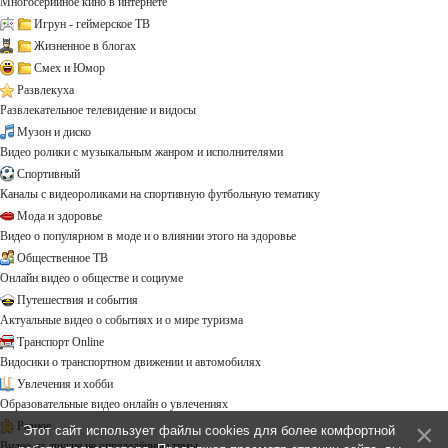
Многосерийное кино в интернете
Игрун - геймерское ТВ
Жизненное в блогах
Смех и Юмор
Развлекуха
Развлекательное телевидение и видосы
Музон и диско
Видео ролики с музыкальным жанром и исполнителями
Спортивный
Каналы с видеороликами на спортивную футбольную тематику
Мода и здоровье
Видео о популярном в моде и о влиянии этого на здоровье
Общественное ТВ
Онлайн видео о обществе и социуме
Путешествия и события
Актуальные видео о событиях и о мире туризма
Транспорт Online
Видосики о транспортном движении и автомобилях
Увлечения и хобби
Образовательные видео онлайн о увлечениях
Разное
Этот сайт использует файлы cookies для более комфортной
Видео на другие не определённые темы ...