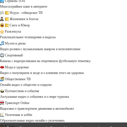
Сериалы ТОП
Многосерийное кино в интернете
Игрун - геймерское ТВ
Жизненное в блогах
Смех и Юмор
Развлекуха
Развлекательное телевидение и видосы
Музон и диско
Видео ролики с музыкальным жанром и исполнителями
Спортивный
Каналы с видеороликами на спортивную футбольную тематику
Мода и здоровье
Видео о популярном в моде и о влиянии этого на здоровье
Общественное ТВ
Онлайн видео о обществе и социуме
Путешествия и события
Актуальные видео о событиях и о мире туризма
Транспорт Online
Видосики о транспортном движении и автомобилях
Увлечения и хобби
Образовательные видео онлайн о увлечениях
Разное