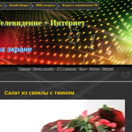
ио
Онлайн Видео
WEB ресурсы
Форум о спутниковом ТВ
елевидение + Интернет
на экране
Главная
|
Видео онлайн
|
IPTV+Шаринг
|
Вход
|
Форум
|
Sitemap
Салат из свеклы с тмином