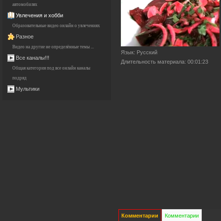
автомобилях
Увлечения и хобби
Образовательные видео онлайн о увлечениях
Разное
Видео на другие не определённые темы ...
Язык
: Русский
Все каналы!!!
Длительность материала
: 00:01:23
Общая категория под все онлайн каналы
подряд
Мультики
Комментарии
Комментарии