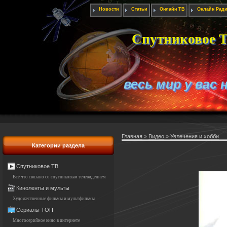
Новости
Статьи
Онлайн ТВ
Онлайн Рад
Спутниковое Т
весь мир у вас 
Главная
»
Видео
»
Увлечения и хобби
Категории раздела
Спутниковое ТВ
Всё что связано со спутниковым телевидением
Киноленты и мульты
Художественные фильмы и мультфильмы
Сериалы ТОП
Многосерийное кино в интернете