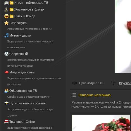
Игрун - геймерское ТВ
Жизненное в блогах
Смех и Юмор
Развлекуха
Развлекательное телевидение и видосы
Музон и диско
Видео ролики с музыкальным жанром и
исполнителями
Спортивный
Каналы с видеороликами на спортивную
футбольную тематику
Мода и здоровье
Видео о популярном в моде и о влиянии этого
Просмотры
: 1110
Вкусно 
на здоровье
Общественное ТВ
Описание материала
:
Онлайн видео о обществе и социуме
Рецепт марокканской кухни.На 2 порци
Путешествия и события
ложки;уксус — 1 столовая ложка;черны
Актуальные видео о событиях и о мире
туризма
Транспорт Online
Видосики о транспортном движении и