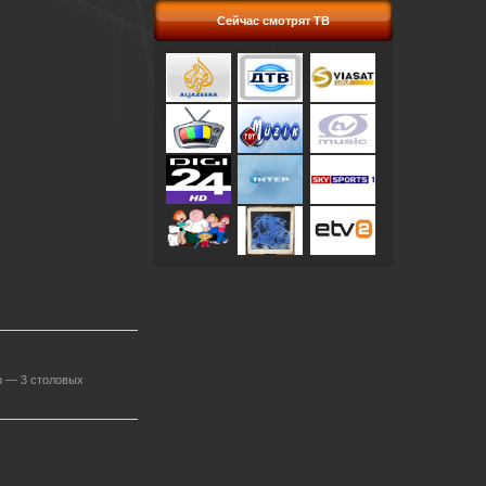
Сейчас смотрят ТВ
о — 3 столовых