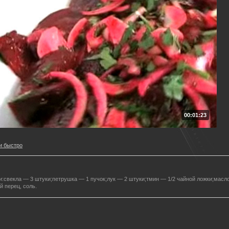
00:01:23
и быстро
и:свекла — 3 штуки;петрушка — 1 пучок;лук — 2 штуки;тмин — 1/2 чайной ложки;масл
й перец, соль.