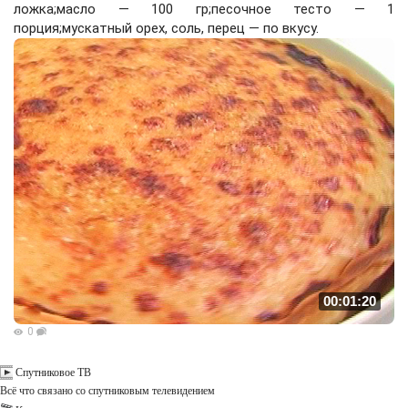
ложка;масло — 100 гр;песочное тесто — 1
порция;мускатный орех, соль, перец — по вкусу.
00:01:20
0
Спутниковое ТВ
Всё что связано со спутниковым телевидением