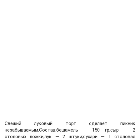
Свежий луковый торт сделает пикник
незабываемым.Состав:бешамель — 150 гр;сыр — 2
столовых ложки;лук — 2 штуки;сухари — 1 столовая