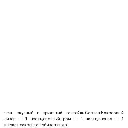
чень вкусный и приятный коктейль.Состав:Кокосовый
ликер — 1 часть;светлый ром — 2 части;ананас — 1
штука;несколько кубиков льда.