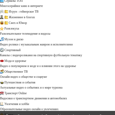
Сериалы ТОП
Многосерийное кино в интернете
Игрун - геймерское ТВ
Жизненное в блогах
Смех и Юмор
Развлекуха
Развлекательное телевидение и видосы
Музон и диско
Видео ролики с музыкальным жанром и исполнителями
Спортивный
Каналы с видеороликами на спортивную футбольную тематику
Мода и здоровье
Видео о популярном в моде и о влиянии этого на здоровье
Общественное ТВ
Онлайн видео о обществе и социуме
Путешествия и события
Актуальные видео о событиях и о мире туризма
Транспорт Online
Видосики о транспортном движении и автомобилях
Увлечения и хобби
Образовательные видео онлайн о увлечениях
Разное